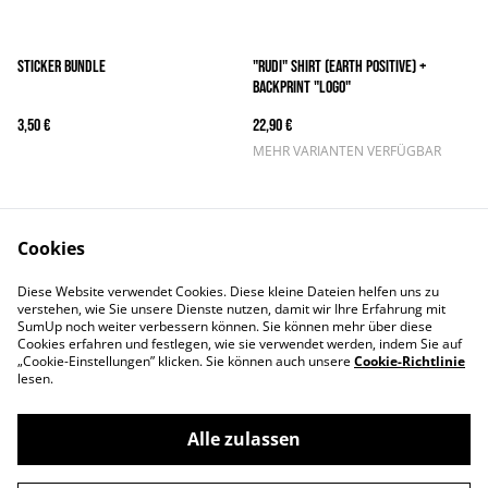
Sticker Bundle
"RUDI" Shirt (Earth Positive) +
Backprint "Logo"
3,50 €
22,90 €
MEHR VARIANTEN VERFÜGBAR
Cookies
Diese Website verwendet Cookies. Diese kleine Dateien helfen uns zu
verstehen, wie Sie unsere Dienste nutzen, damit wir Ihre Erfahrung mit
SumUp noch weiter verbessern können. Sie können mehr über diese
Kontaktieren Sie uns
Rechtliche Bestimmungen
Cookies erfahren und festlegen, wie sie verwendet werden, indem Sie auf
Datenschutzbestimmungen
Cookie-Richtlinie
„Cookie-Einstellungen” klicken. Sie können auch unsere
Cookie-Richtlinie
von SumUp
lesen.
Alle zulassen
©
2026
The Snouts